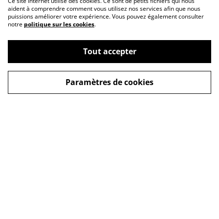
Ce site Internet utilise des cookies. Ce sont de petits fichiers qui nous
aident à comprendre comment vous utilisez nos services afin que nous
puissions améliorer votre expérience. Vous pouvez également consulter
notre
politique sur les cookies
.
Tout accepter
Paramètres de cookies
Contact Us
Legal Terms
Privacy Policy
Cookie Policy
À propos
© 2026
By Sihaly