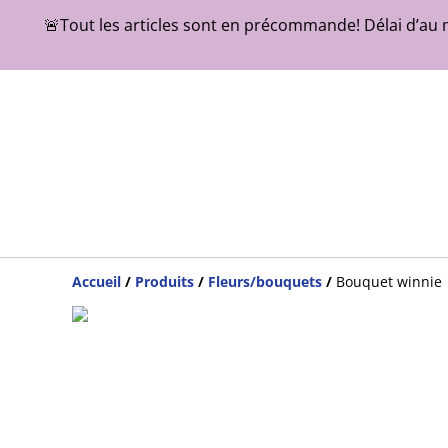
🚨Tout les articles sont en précommande! Délai d’au 
Accueil
/
Produits
/
Fleurs/bouquets
/
Bouquet winnie