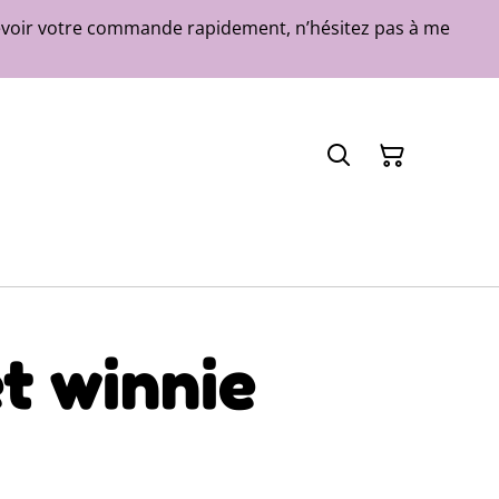
ecevoir votre commande rapidement, n’hésitez pas à me
t winnie