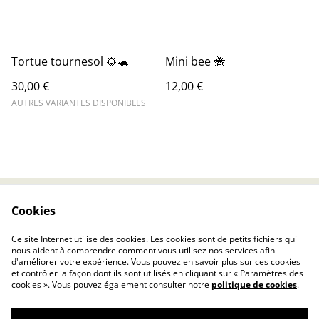
Tortue tournesol 🌻🐢
Mini bee 🐝
30,00 €
12,00 €
AUTRES VARIANTES DISPONIBLES
Cookies
Contact Us
Legal Terms
Privacy Policy
Cookie Policy
Ce site Internet utilise des cookies. Les cookies sont de petits fichiers qui
À propos
nous aident à comprendre comment vous utilisez nos services afin
d'améliorer votre expérience. Vous pouvez en savoir plus sur ces cookies
et contrôler la façon dont ils sont utilisés en cliquant sur « Paramètres des
cookies ». Vous pouvez également consulter notre
politique de cookies
.